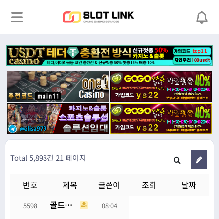
Total 5,898건
21 페이지
번호
제목
글쓴이
조회
날짜
골드만삭스 "삼성전자 49만원 간다, 매우 유망한 주식"
5598
08-04