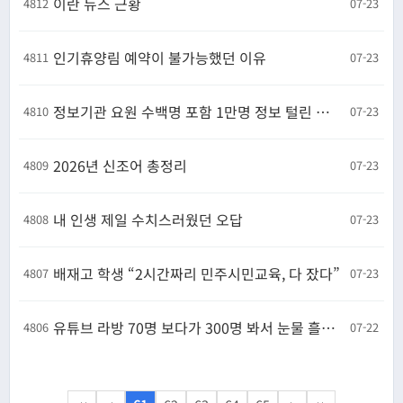
이란 뉴스 근황
4812
07-23
인기휴양림 예약이 불가능했던 이유
4811
07-23
정보기관 요원 수백명 포함 1만명 정보 털린 외교부, 알고도 5개월 숨겨
4810
07-23
2026년 신조어 총정리
4809
07-23
내 인생 제일 수치스러웠던 오답
4808
07-23
배재고 학생 “2시간짜리 민주시민교육, 다 잤다”
4807
07-23
유튜브 라방 70명 보다가 300명 봐서 눈물 흘린 걸그룹 멤버
4806
07-22