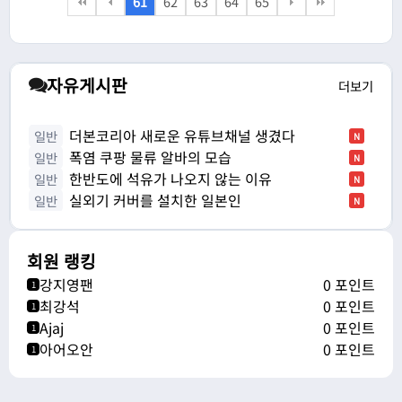
61
62
63
64
65
자유게시판
더보기
더본코리아 새로운 유튜브채널 생겼다
일반
N
폭염 쿠팡 물류 알바의 모습
일반
N
한반도에 석유가 나오지 않는 이유
일반
N
실외기 커버를 설치한 일본인
일반
N
회원 랭킹
강지영팬
0 포인트
1
최강석
0 포인트
1
Ajaj
0 포인트
1
아어오안
0 포인트
1