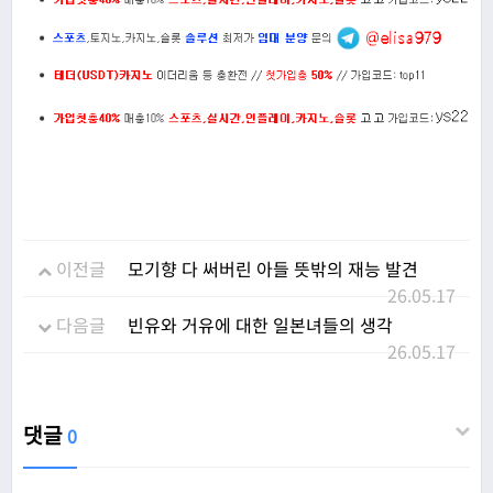
이전글
모기향 다 써버린 아들 뜻밖의 재능 발견
26.05.17
다음글
빈유와 거유에 대한 일본녀들의 생각
26.05.17
댓글
0