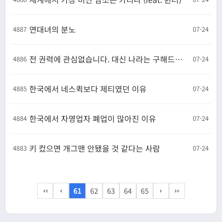
연대녀의 분노
4887
07-24
전 권력에 관심없습니다. 대신 나라는 구해드리죠.
4886
07-24
한국에서 네스퀵보다 제티였던 이유
4885
07-24
한국에서 자영업자 폐업이 많아진 이유
4884
07-24
키 컸으면 개그맨 안됐을 것 같다는 사람
4883
07-24
61
62
63
64
65