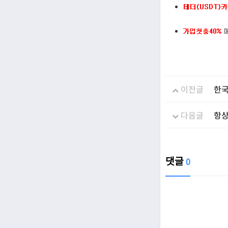
이전글
한국
다음글
항상
댓글
0