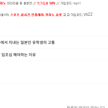
에서 지내는 일본인 유학생의 고통
 입조심 해야하는 이유
등록된 댓글이 없습니다.