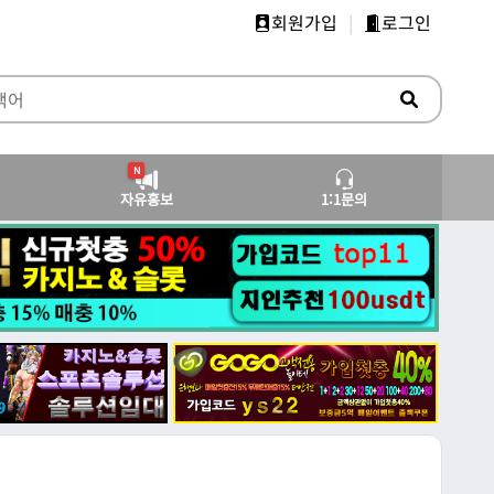
회원가입
|
로그인
N
자유홍보
1:1문의