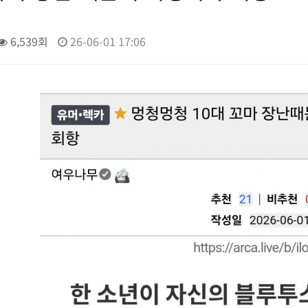
6,539회
26-06-01 17:06