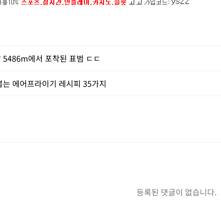
 5486m에서 포착된 표범 ㄷㄷ
뽑는 에어프라이기 레시피 35가지
등록된 댓글이 없습니다.