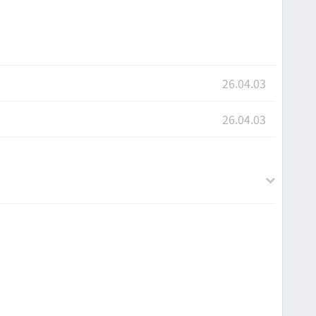
26.04.03
26.04.03