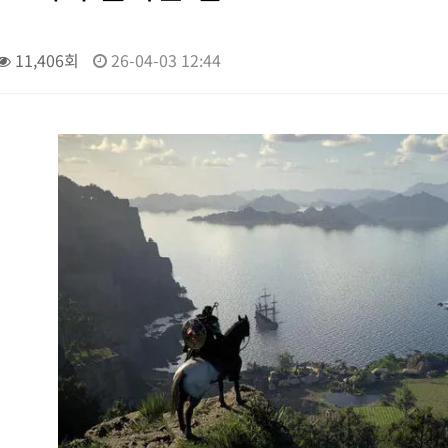
11,406회
26-04-03 12:44