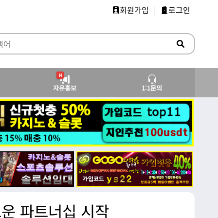
회원가입
|
로그인
N
자유홍보
1:1문의
 새로운 파트너십 시작