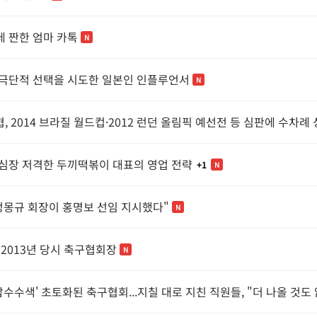
 짠한 엄마 카톡
N
극단적 선택을 시도한 일본인 인플루언서
N
협, 2014 브라질 월드컵·2012 런던 올림픽 예선전 등 심판에 수차례
심장 저격한 두끼떡볶이 대표의 영업 전략
1
N
정몽규 회장이 홍명보 선임 지시했다"
N
~ 2013년 당시 축구협회장
N
압수수색' 초토화된 축구협회...지칠 대로 지친 직원들, "더 나올 것도