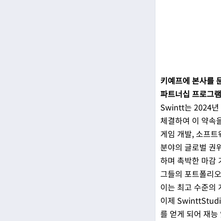
키예프에 본사를 
파트너십 프로그램
Swintt는 202
체결하여 이 약속을
게임 개발, 소프트
분야의 글로벌 권
하며 촉박한 마감 
그들의 포트폴리오에
이는 최고 수준의
이제 SwinttSt
를 얻게 되어 재능