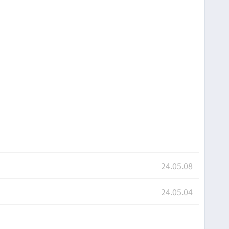
24.05.08
24.05.04