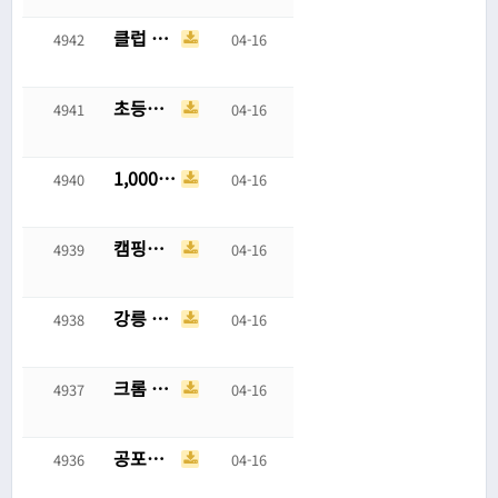
클럽 입장 빠꾸 먹은 동탁녀
4942
04-16
초등학교 3학년 딸이 겪었다는 학폭 카톡
4941
04-16
1,000원 지폐에 쓰여진 슬픈 낙서
4940
04-16
캠핑카 규제가 나날이 빡세지는 이유
4939
04-16
강릉 2박3일 수학여행 비용이 60만원인 이유
4938
04-16
크롬 확장 프로그램으로 HWP 편집 및 뷰어 출시
4937
04-16
공포스팟이던 곤지암 정신병원이 완벽히 퇴마된 이유
4936
04-16