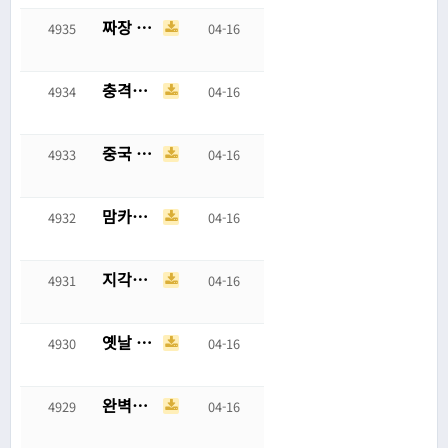
짜장 짬뽕 탕수육 세트 시키고 어이가 없어진 사람
4935
04-16
충격적인 요즘 학폭 사례
4934
04-16
중국 "이란은 빨리 호르무즈 봉쇄 풀고 정상화해라"
4933
04-16
맘카페에 올라왔던 친자검사글
4932
04-16
지각할 것 같은데 느긋한 신입
4931
04-16
옛날 게임이 물 반사를 구현한 방법
4930
04-16
완벽한 뇌 인터페이스 vs 완벽한 신체 재생
4929
04-16