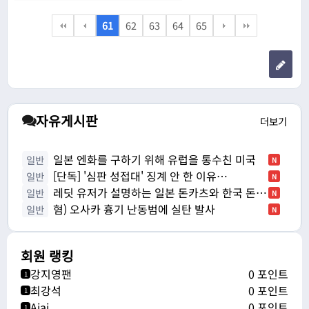
61
62
63
64
65
자유게시판
더보기
일본 엔화를 구하기 위해 유럽을 통수친 미국
일반
N
[단독] '심판 성접대' 징계 안 한 이유…
일반
N
레딧 유저가 설명하는 일본 돈카츠와 한국 돈까
일반
N
스의 차…
혐) 오사카 흉기 난동범에 실탄 발사
일반
N
회원 랭킹
강지영팬
0 포인트
1
최강석
0 포인트
1
Ajaj
0 포인트
1