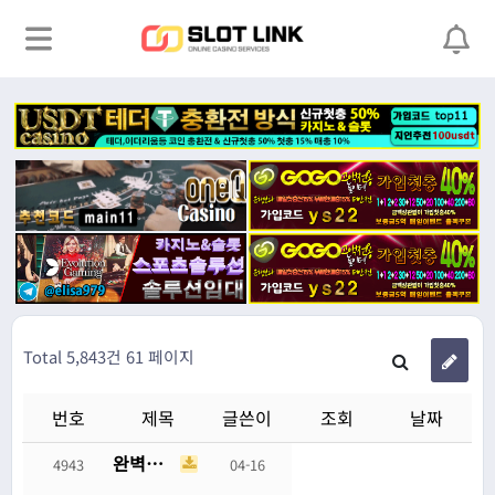
Total 5,843건
61 페이지
번호
제목
글쓴이
조회
날짜
완벽한 남편의 유일한 단점
4943
04-16