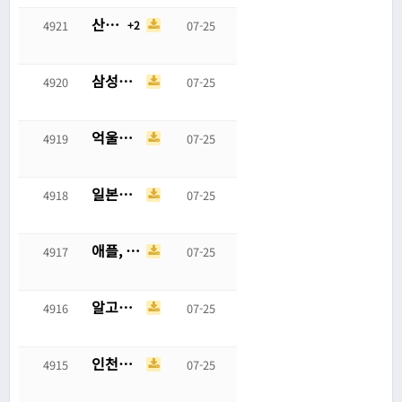
산고와 키라라 코스프레
2
4921
07-25
삼성병원 피셜 건강한 체중
4920
07-25
억울하게 병원비 내야해서 소송건 사람
4919
07-25
일본의 셀프 계산대 악용 사례
4918
07-25
애플, 독일 배터리 회사 파산 시킴
4917
07-25
알고보면 K-pop에서 손꼽히는 슬픈 노래
4916
07-25
인천에서 권총 든 카우보이
4915
07-25