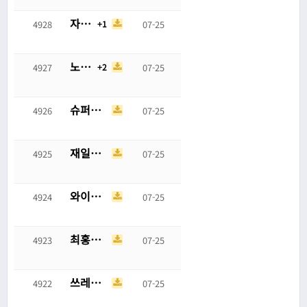
자기 손 뿌리쳤다고 8살 여아 배를 때려 실신시킨 50대
1
4928
07-25
노가다 건설현장에서 일하다가 더위로 실신하면 생기는 일
2
4927
07-25
슈퍼스타에게 DM 받고 5년 사귄 남친 버린 여자
4926
07-25
재일이 딥스테이트냐
4925
07-25
와이프가 바람났는데 이상하게 화가나지 않는다는 블라인
4924
07-25
최홍만이 아줌마라해서 긁힌 아줌마들
4923
07-25
쓰레드 5만명이 투표한 주제
4922
07-25