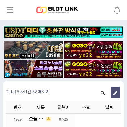
Total 5,844건
62 페이지
번호
제목
글쓴이
조회
날짜
오늘 애플 때문에 독일 배터리 회사 파산
4929
07-25