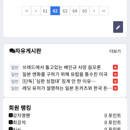
61
62
63
64
65
자유게시판
더보기
쓰레드에서 돌고있는 배인규 사망 음모론
일반
N
일본 엔화를 구하기 위해 유럽을 통수친 미국
일반
N
[단독] '심판 성접대' 징계 안 한 이유…
일반
N
레딧 유저가 설명하는 일본 돈카츠와 한국 돈까
일반
N
스의 차…
회원 랭킹
강지영팬
0 포인트
1
최강석
0 포인트
1
Ajaj
0 포인트
1