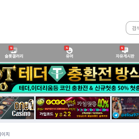
N
N
N
슬롯갤러리
유머
자유게시판
페이지