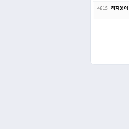
4815
허지웅이
처음
이전