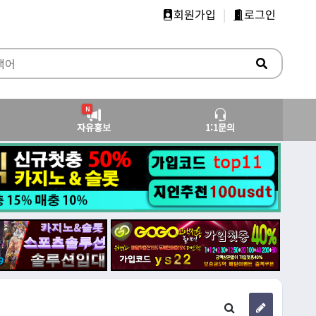
회원가입
|
로그인
N
자유홍보
1:1문의