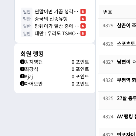
연말이면 가끔 생각나
일반
번호
N
는 직원
중국의 신종유행
일반
N
4829
삼촌이 조
탕웨이가 일상 중에 완
일반
N
벽하게 행복하다고 느낀 순간
대만 : 우리도 TSMC
일반
N
레버리지 만들어볼까
4828
스포츠토토
회원 랭킹
강지영팬
0 포인트
4827
남편이 ㅇ
1
최강석
0 포인트
1
Ajaj
0 포인트
1
4826
부평역 
아어오안
0 포인트
1
4825
27살 총
4824
AV 랭킹
4823
반포자이 