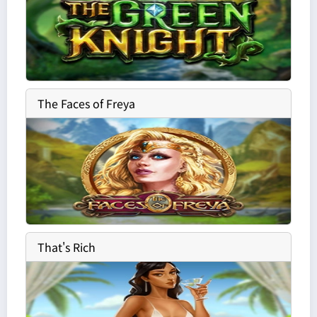
The Faces of Freya
That's Rich