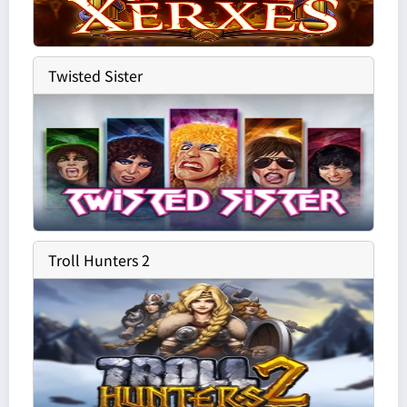
Twisted Sister
Troll Hunters 2