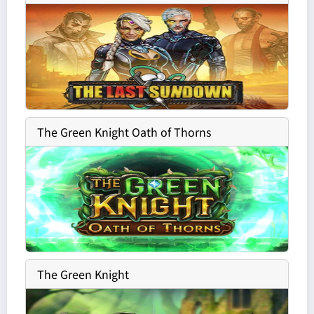
The Green Knight Oath of Thorns
The Green Knight