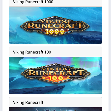
Viking Runecraft 1000
Viking Runecraft 100
Viking Runecraft