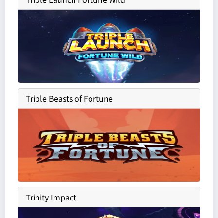
Triple Beasts of Fortune
Trinity Impact