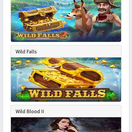
Wild Falls
Wild Blood II