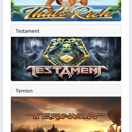
Testament
Ternion