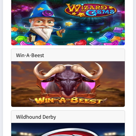
Win-A-Beest
Wildhound Derby