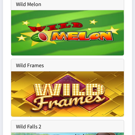
Wild Melon
Wild Frames
Wild Falls 2