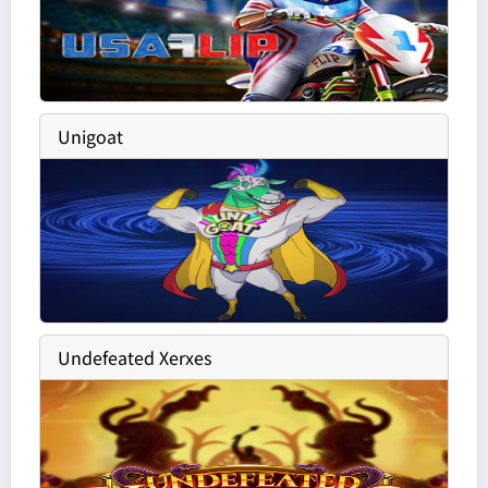
Unigoat
Undefeated Xerxes