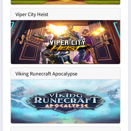
Viper City Heist
Viking Runecraft Apocalypse