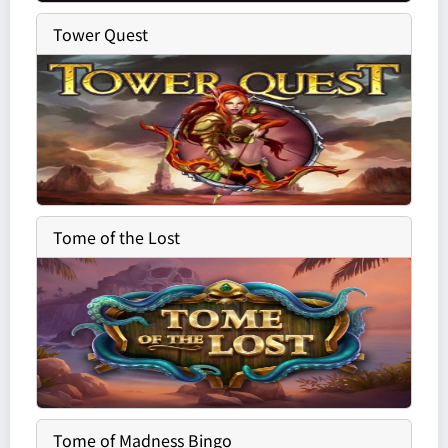
Tower Quest
Tome of the Lost
Tome of Madness Bingo