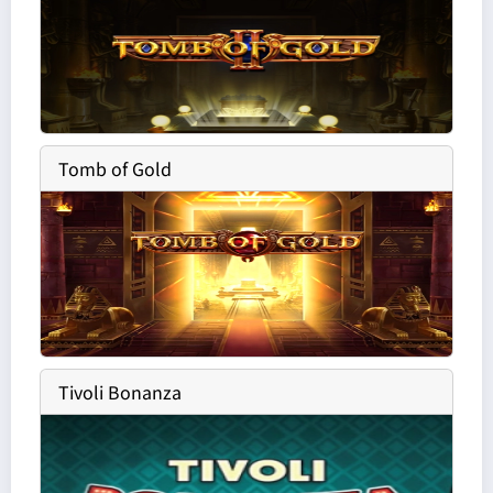
Tomb of Gold
Tivoli Bonanza