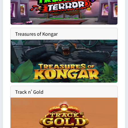
Treasures of Kongar
Track n' Gold