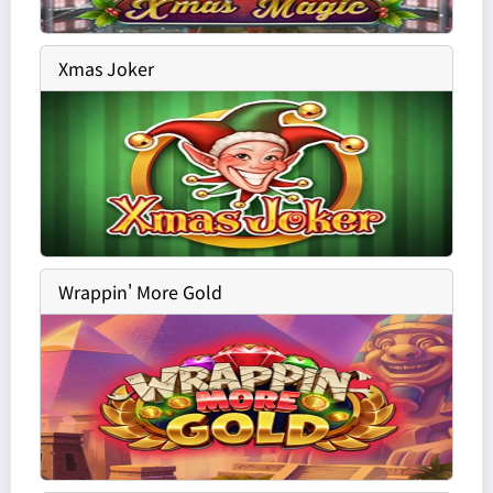
Xmas Joker
Wrappin' More Gold