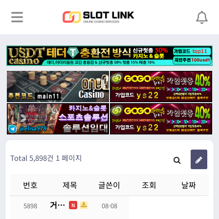
Total 5,898건
1 페이지
번호
제목
글쓴이
조회
날짜
거기가 예뻐서 칭찬받은 배우
5898
08-08
N