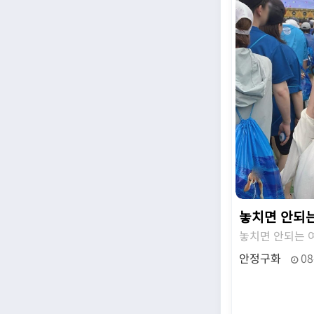
놓치면 안되는
놓치면 안되는 
안정구화
08