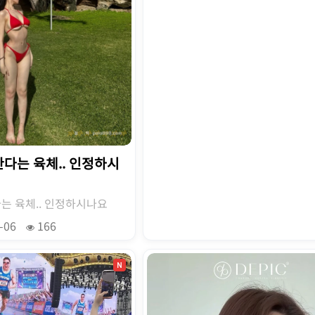
다는 육체.. 인정하시
는 육체.. 인정하시나요
-06
166
N