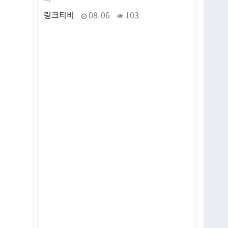
링크티비
08-06
103