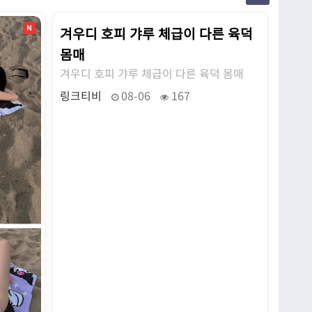
N
N
겨우디 호피 갸루 체급이 다른 육덕
몸매
겨우디 호피 갸루 체급이 다른 육덕 몸매
링크티비
08-06
167