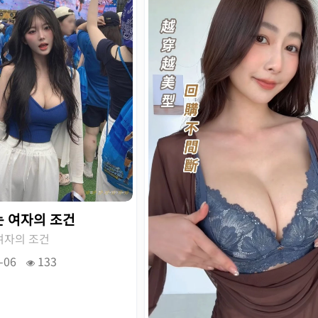
 여자의 조건
여자의 조건
-06
133