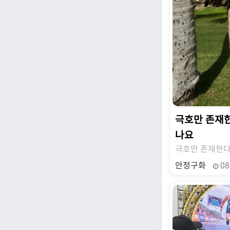
극호만 존재한
나요
극호만 존재한다
안정구화
08