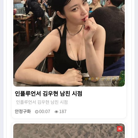
인플루언서 김우현 남친 시점
인플루언서 김우현 남친 시점
안정구화
00:07
187
N