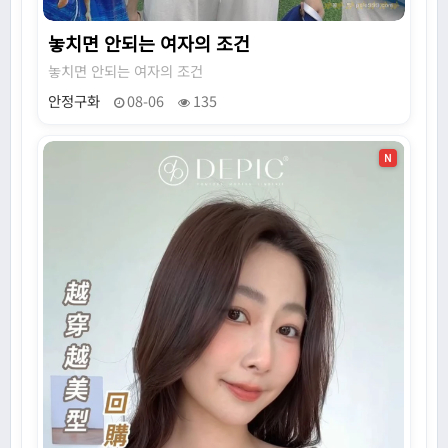
놓치면 안되는 여자의 조건
놓치면 안되는 여자의 조건
안정구화
08-06
135
N