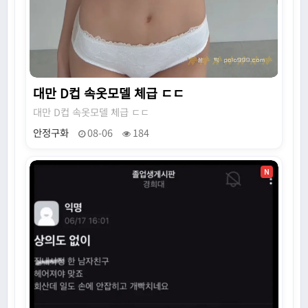
대만 D컵 속옷모델 체급 ㄷㄷ
대만 D컵 속옷모델 체급 ㄷㄷ
안정구화
08-06
184
N