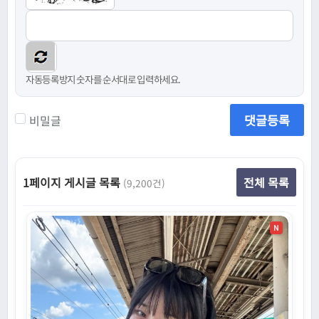
자동등록방지 숫자를 순서대로 입력하세요.
댓글등록
비밀글
1페이지 게시글 목록
전체 목록
(9,200건)
N