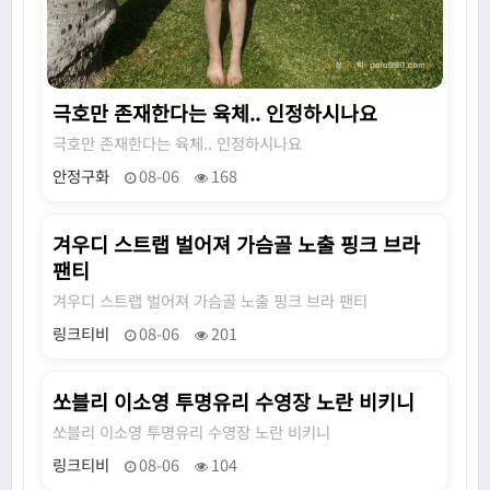
극호만 존재한다는 육체.. 인정하시나요
극호만 존재한다는 육체.. 인정하시나요
안정구화
08-06
168
겨우디 스트랩 벌어져 가슴골 노출 핑크 브라
N
팬티
겨우디 스트랩 벌어져 가슴골 노출 핑크 브라 팬티
링크티비
08-06
201
쏘블리 이소영 투명유리 수영장 노란 비키니
N
쏘블리 이소영 투명유리 수영장 노란 비키니
링크티비
08-06
104