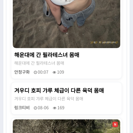
해운대에 간 필라테스녀 몸매
해운대에 간 필라테스녀 몸매
안정구화
00:07
109
겨우디 호피 갸루 체급이 다른 육덕 몸매
N
겨우디 호피 갸루 체급이 다른 육덕 몸매
링크티비
08-06
169
N