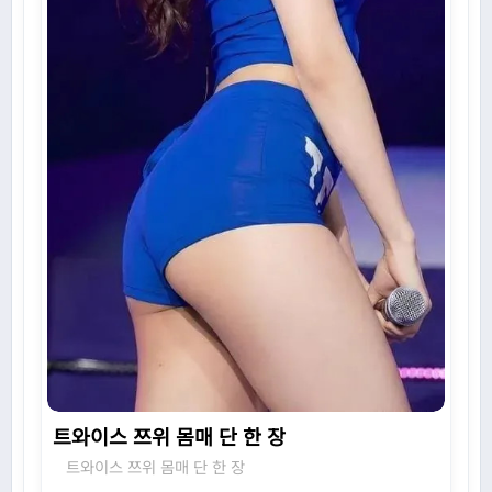
트와이스 쯔위 몸매 단 한 장
트와이스 쯔위 몸매 단 한 장