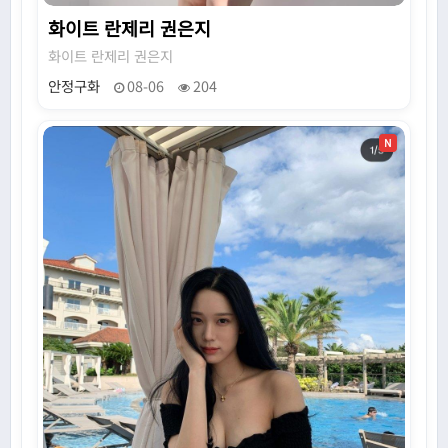
화이트 란제리 권은지
화이트 란제리 권은지
안정구화
08-06
204
N