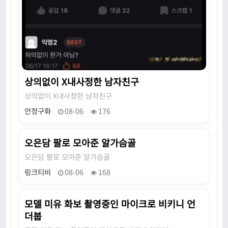
상의없이 X내사정한 남자친구
상의없이 X내사정한 남자친구
안정구화
08-06
176
오은담 팔로 모아준 알가슴골
N
오은담 팔로 모아준 알가슴골
링크티비
08-06
168
모델 미유 화보 촬영중인 마이크로 비키니 언
N
더붑